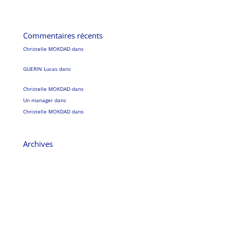
AI Act et cabinets de recrutement : pourquoi vous n’aurez pas besoin de
marquage CE
Commentaires récents
Christelle MOKDAD
dans
CRA : pourquoi vos CGU et votre déclaration
d’usage prévu pèsent autant que votre SBOM?
GUERIN Lucas
dans
CRA : pourquoi vos CGU et votre déclaration d’usage
prévu pèsent autant que votre SBOM?
Christelle MOKDAD
dans
SOS l’esprit d’équipe en péril !
Un manager
dans
SOS l’esprit d’équipe en péril !
Christelle MOKDAD
dans
Le charisme et le leadership font-ils un bon
management ?
Archives
août 2026
juillet 2026
juin 2026
mai 2026
août 2023
juin 2022
janvier 2022