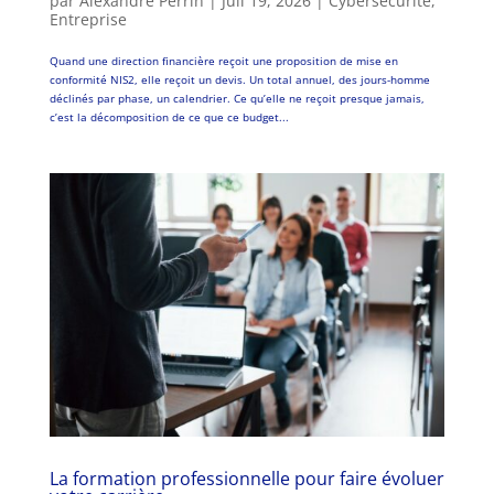
par
Alexandre Perrin
|
Juil 19, 2026
|
Cybersécurité
,
Entreprise
Quand une direction financière reçoit une proposition de mise en
conformité NIS2, elle reçoit un devis. Un total annuel, des jours-homme
déclinés par phase, un calendrier. Ce qu’elle ne reçoit presque jamais,
c’est la décomposition de ce que ce budget...
La formation professionnelle pour faire évoluer