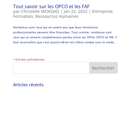
Tout savoir sur les OPCO et les FAF
par
Christelle MOKDAD
|
Jan 22, 2022
|
Entreprise
,
Formation
,
Ressources Humaines
Nombreux sont ceux qui ne savent pas que leurs formations
professionnelles peuvent être financées. Tout comme, nombreux sont
ceux qui se sentent complètement perdus entre les OPCA, OPCO et FAF. Il
faut reconnaître que c’est quand même loin d’être simple sans le mode...
« Entrées précédentes
Articles récents
Industrialisation d’EBIOS Risk Manager : passer d’un atelier annuel à un
cycle mensuel vivant
NIS2 : la part de ReCyF que la CTI couvre déjà et celle qu’elle ne couvrira
jamais
NIS2 et budget conformité : l’équation que les cabinets ne posent jamais
NIS2 : votre conformité ne se valide pas une fois pour toutes : l’effet seuil
et la croissance involontaire