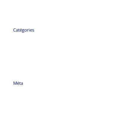
décembre 2021
novembre 2021
octobre 2021
Catégories
Cybersécurité
Entreprise
Formation
IA
Management
Ressources Humaines
Méta
Inscription
Connexion
Flux des publications
Flux des commentaires
Site de WordPress-FR